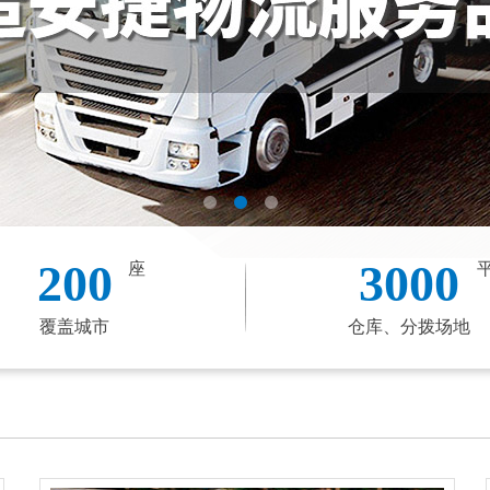
200
3000
座
覆盖城市
仓库、分拨场地